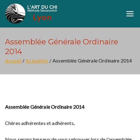
Aller
au
Art du Chi Lyon
Méthode Stévanovich
contenu
Assemblée Générale Ordinaire
2014
Accueil
Actualités
Assemblée Générale Ordinaire 2014
Assemblée Générale Ordinaire 2014
Chères adhérentes et adhérents,
Nous serons heureux de vous retrouver lors de l’assemblée