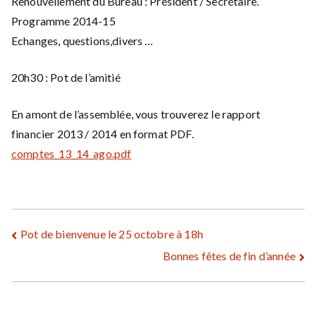
Renouvellement du Bureau : Président / Secrétaire.
Programme 2014-15
Echanges, questions,divers …
20h30 : Pot de l’amitié
En amont de l’assemblée, vous trouverez le rapport
financier 2013 / 2014 en format PDF.
comptes_13_14_ago.pdf
Navigation
Pot de bienvenue le 25 octobre à 18h
Bonnes fêtes de fin d’année
de
l’article