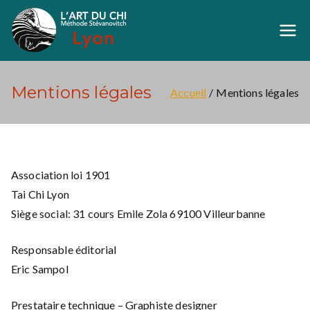
Aller
au
Art du Chi Lyon
Méthode Stévanovich
contenu
Mentions légales
Accueil
Mentions légales
Association loi 1901
Tai Chi Lyon
Siège social: 31 cours Emile Zola 69100 Villeurbanne
Responsable éditorial
Eric Sampol
Prestataire technique – Graphiste designer