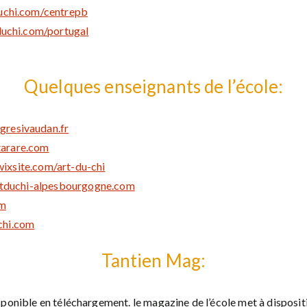
chi.com/centrepb
uchi.com/portugal
Quelques enseignants de l’école:
igresivaudan.fr
tarare.com
wixsite.com/art-du-chi
tduchi-alpesbourgogne.com
om
chi.com
Tantien Mag:
ponible en téléchargement. le magazine de l’école met à disposit