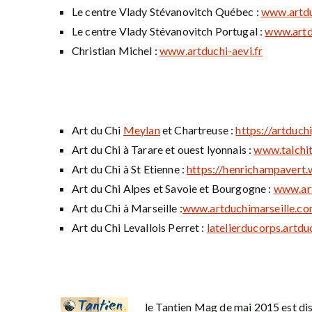
Le centre Vlady Stévanovitch Québec :
www.artdu
Le centre Vlady Stévanovitch Portugal :
www.artd
Christian Michel :
www.artduchi-aevi.fr
Art du Chi
Meylan
et Chartreuse :
https://artduch
Art du Chi à Tarare et ouest lyonnais :
www.taichi
Art du Chi à St Etienne :
https://henrichampavert.
Art du Chi Alpes et Savoie et Bourgogne :
www.ar
Art du Chi à Marseille :
www.artduchimarseille.c
Art du Chi Levallois Perret :
latelierducorps.artdu
le Tantien Mag de mai 2015 est dis