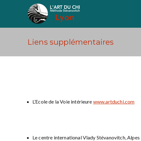
Aller
au
Art du Chi Lyon
Méthode Stévanovich
contenu
Liens supplémentaires
L’Ecole de la Voie intérieure
www.artduchi.com
Le centre international Vlady Stévanovitch, Alpe