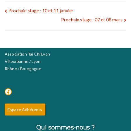
Navigation
Prochain stage : 10 et 11 janvier
Prochain stage : 07 et 08 mars
de
l’article
Association Tai Chi Lyon
Villeurbanne / Lyon
Rhône / Bourgogne
Facebook
Espace Adhérents
Qui sommes-nous ?