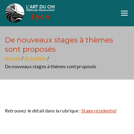
Aller
au
Art du Chi Lyon
Méthode Stévanovich
contenu
De nouveaux stages à thèmes
sont proposés
Accueil
Actualités
De nouveaux stages à thèmes sont proposés
Retrouvez le détail dans la rubrique :
Stage résidentiel