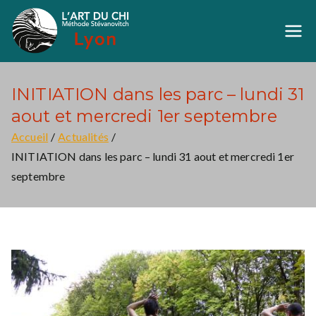
Aller
au
Art du Chi Lyon
Méthode Stévanovich
contenu
INITIATION dans les parc – lundi 31
aout et mercredi 1er septembre
Accueil
Actualités
INITIATION dans les parc – lundi 31 aout et mercredi 1er
septembre