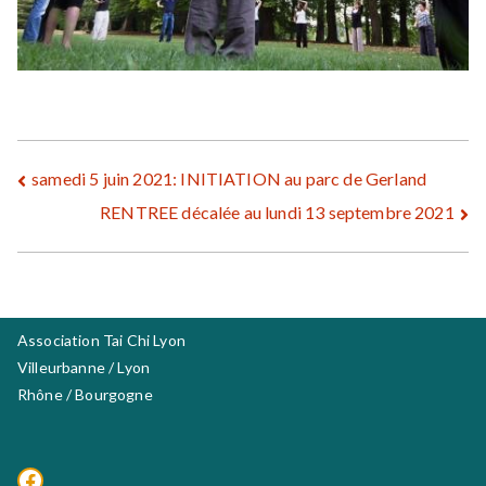
Navigation
samedi 5 juin 2021: INITIATION au parc de Gerland
RENTREE décalée au lundi 13 septembre 2021
de
l’article
Association Tai Chi Lyon
Villeurbanne / Lyon
Rhône / Bourgogne
Facebook