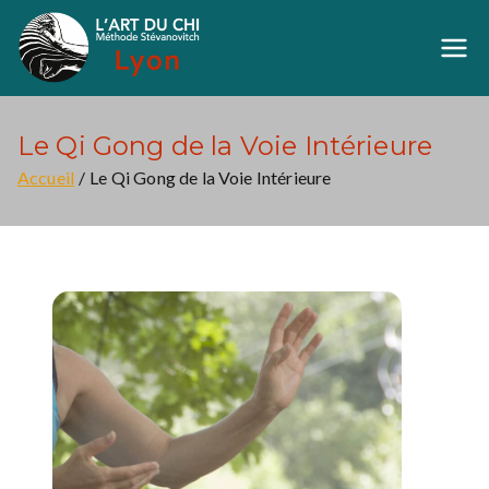
Aller
au
Art du Chi Lyon
Méthode Stévanovich
contenu
Le Qi Gong de la Voie Intérieure
Accueil
Le Qi Gong de la Voie Intérieure