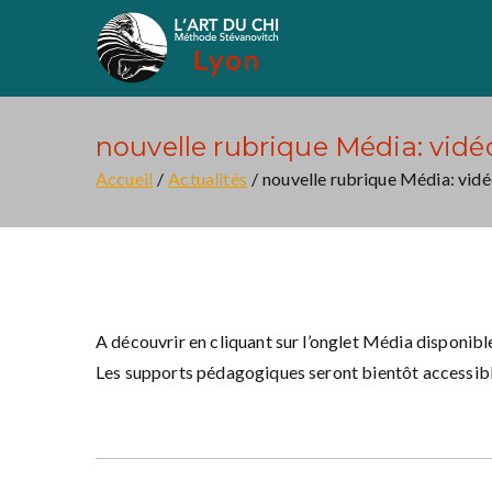
Aller
au
Art du Chi Lyon
Méthode Stévanovich
contenu
nouvelle rubrique Média: vid
Accueil
Actualités
nouvelle rubrique Média: vid
A découvrir en cliquant sur l’onglet Média disponibl
Les supports pédagogiques seront bientôt accessibl