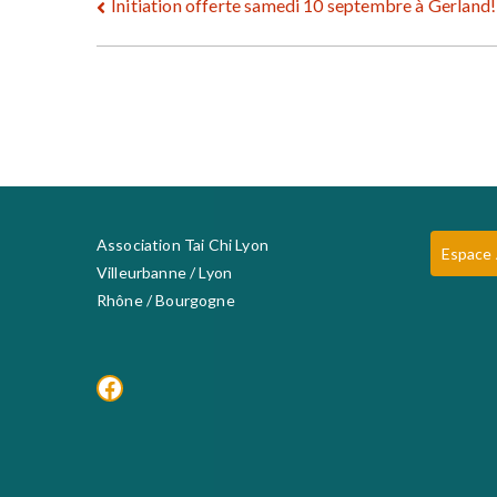
Navigation
Initiation offerte samedi 10 septembre à Gerland!
de
l’article
Association Tai Chi Lyon
Espace
Villeurbanne / Lyon
Rhône / Bourgogne
Facebook