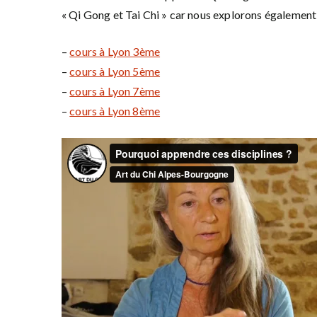
« Qi Gong et Tai Chi » car nous explorons également 
–
cours à Lyon 3ème
–
cours à Lyon 5ème
–
cours à Lyon 7ème
–
cours à Lyon 8ème