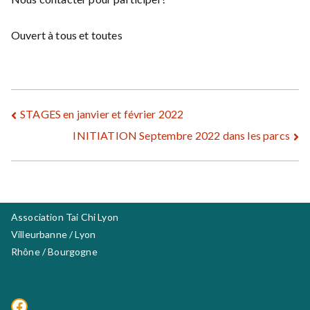
Ouvert à tous et toutes
Navigation
STAGES en janvier et février 2022
INITIATION Septembre 2022 dans les parcs
de
l’article
Association Tai Chi Lyon
Villeurbanne / Lyon
Rhône / Bourgogne
Facebook