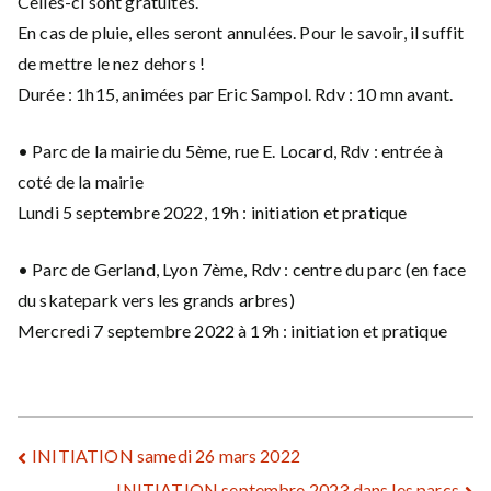
Celles-ci sont gratuites.
En cas de pluie, elles seront annulées. Pour le savoir, il suffit
de mettre le nez dehors !
Durée : 1h15, animées par Eric Sampol. Rdv : 10 mn avant.
• Parc de la mairie du 5ème, rue E. Locard, Rdv : entrée à
coté de la mairie
Lundi 5 septembre 2022, 19h : initiation et pratique
• Parc de Gerland, Lyon 7ème, Rdv : centre du parc (en face
du skatepark vers les grands arbres)
Mercredi 7 septembre 2022 à 19h : initiation et pratique
Navigation
INITIATION samedi 26 mars 2022
INITIATION septembre 2023 dans les parcs