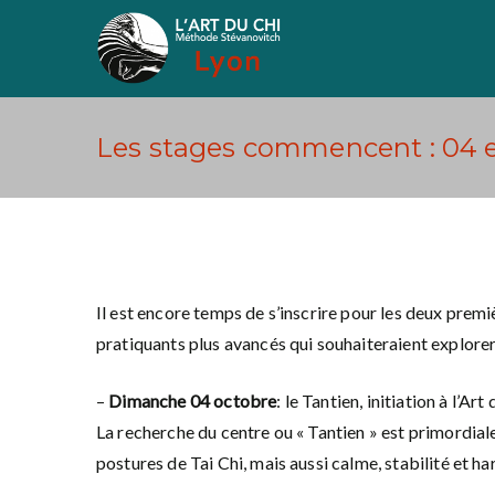
Aller
au
Art du Chi Lyon
Méthode Stévanovich
contenu
Les stages commencent : 04 e
Il est encore temps de s’inscrire pour les deux pre
pratiquants plus avancés qui souhaiteraient explorer
–
Dimanche 04 octobre
: le Tantien, initiation à l’A
La recherche du centre ou « Tantien » est primordial
postures de Tai Chi, mais aussi calme, stabilité et h