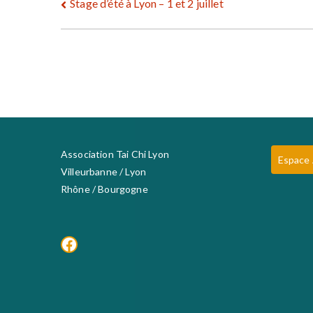
Navigation
Stage d’été à Lyon – 1 et 2 juillet
de
l’article
Association Tai Chi Lyon
Espace
Villeurbanne / Lyon
Rhône / Bourgogne
Facebook