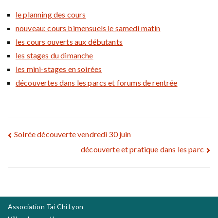
le planning des cours
nouveau: cours bimensuels le samedi matin
les cours ouverts aux débutants
les stages du dimanche
les mini-stages en soirées
découvertes dans les parcs et forums de rentrée
Navigation
Soirée découverte vendredi 30 juin
découverte et pratique dans les parc
de
l’article
Association Tai Chi Lyon