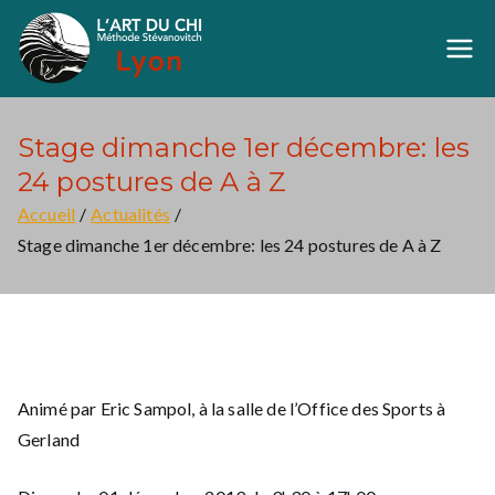
Aller
au
Art du Chi Lyon
Méthode Stévanovich
contenu
Stage dimanche 1er décembre: les
24 postures de A à Z
Accueil
Actualités
Stage dimanche 1er décembre: les 24 postures de A à Z
Animé par Eric Sampol, à la salle de l’Office des Sports à
Gerland