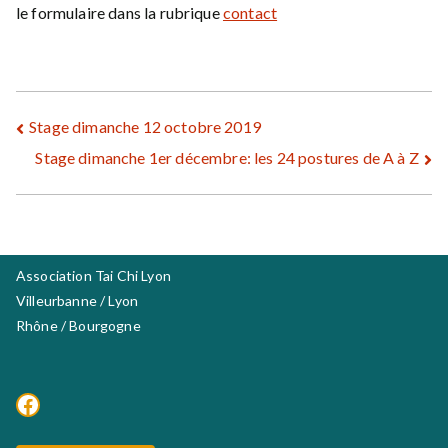
le formulaire dans la rubrique
contact
Navigation
Stage dimanche 12 octobre 2019
Stage dimanche 1er décembre: les 24 postures de A à Z
de
l’article
Association Tai Chi Lyon
Villeurbanne / Lyon
Rhône / Bourgogne
Facebook